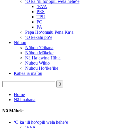
ʻO ka ʻili hoʻopili wela heheʻe
ʻEVA
PES
TPU
PO
PA
Pepa Hoʻomalu Pena Kaʻa
ʻO kekahi poʻe
Nūhou
Nūhou ʻOihana
Nūhou Mākeke
Nā Haʻawina Hihia
Nūhou Wikiō
Nūhou Hōʻikeʻike
Kāhea iā mā˚ou
Home
Nā huahana
Nā Māhele
ʻO ka ʻili hoʻopili wela heheʻe
ʻEVA