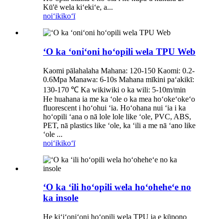
Kū'ē wela kiʻekiʻe, a...
noiʻi
kikoʻī
ʻO ka ʻoniʻoni hoʻopili wela TPU Web
Kaomi pālahalaha Mahana: 120-150 Kaomi: 0.2-
0.6Mpa Manawa: 6-10s Mahana mīkini paʻakikī:
130-170 ℃ Ka wikiwiki o ka wili: 5-10m/min
He huahana ia me ka ʻole o ka mea hoʻokeʻokeʻo
fluorescent i hoʻohui ʻia. Hoʻohana nui ʻia i ka
hoʻopili ʻana o nā lole lole like ʻole, PVC, ABS,
PET, nā plastics like ʻole, ka ʻili a me nā ʻano like
ʻole ...
noiʻi
kikoʻī
ʻO ka ʻili hoʻopili wela hoʻoheheʻe no
ka insole
He kiʻiʻoniʻoni hoʻopili wela TPU ia e kūpono