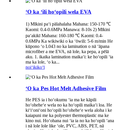
ʻO ka ʻili hoʻopili wela EVA
1) Mīkini paʻi pālahalaha Mahana: 150-170 ℃
Kaomi: 0.4-0.6MPa Manawa: 8-10s 2) Mīkini
paʻakikī Mahana: 160-180 ℃ Kaomi: 0.4-
0.6MPa Ka wikiwiki o ka ʻōwili: 5-6 m/min He
kūpono ʻo L043 no ka lamination o nā ʻāpana
microfiber a me EVA, nā lole, ka pepa, a pēlā
aku. 1. ikaika lamination maikaʻi: ke hoʻopili ʻia
ma ka lole, ʻo ka...
noiʻi
kikoʻī
ʻO ka Pes Hot Melt Adhesive Film
He PES ia i hoʻokumu ʻia ma ke kāpili
hoʻoheheʻe wela no ka hoʻopili maikaʻi loa. He
kiʻiʻoniʻoni hoʻopili hoʻoheheʻe wela aloha i ke
kaiapuni me ka polyester thermoplastic ma ke
kino nui. Hoʻohana nui ʻia ia no ka hoʻopili ʻana
i nā lole lole like ʻole, PVC, ABS, PET, nā