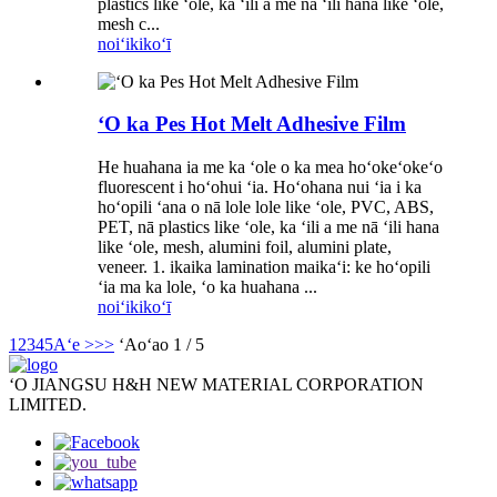
plastics like ʻole, ka ʻili a me nā ʻili hana like ʻole,
mesh c...
noiʻi
kikoʻī
ʻO ka Pes Hot Melt Adhesive Film
He huahana ia me ka ʻole o ka mea hoʻokeʻokeʻo
fluorescent i hoʻohui ʻia. Hoʻohana nui ʻia i ka
hoʻopili ʻana o nā lole lole like ʻole, PVC, ABS,
PET, nā plastics like ʻole, ka ʻili a me nā ʻili hana
like ʻole, mesh, alumini foil, alumini plate,
veneer. 1. ikaika lamination maikaʻi: ke hoʻopili
ʻia ma ka lole, ʻo ka huahana ...
noiʻi
kikoʻī
1
2
3
4
5
Aʻe >
>>
ʻAoʻao 1 / 5
ʻO JIANGSU H&H NEW MATERIAL CORPORATION
LIMITED.