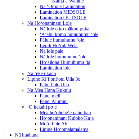
Kāmaʻa Wahine
Nā ʻŌmole Lamination
Lamination MIDSOLE
Lamination OUTSOLE
Nā Hoʻonaninani Lole
Nā lole o ko mākou puka
ʻAʻahu komo humuhumu ʻole
Pālule humuhumu ʻole
Lepili Hoʻoili Wela
Nā lole pale
Nā lole humuhumu ʻole
Hōʻailona Humuhumu ʻia
Lamination lole
Nā ʻeke ukana
Lipine Kiʻiʻoniʻoni Uila 3c
Pahu Pale Uila
Nā Mea Hana Kūkulu
Panel meli
Panel Alumini
ʻO kekahi poʻe
Mea hoʻoheheʻe pahu hau
Hoʻonaninani Kūloko Kaʻa
Moʻo Pale Ahi
Lipine Hoʻomālamalama
Nā huahana