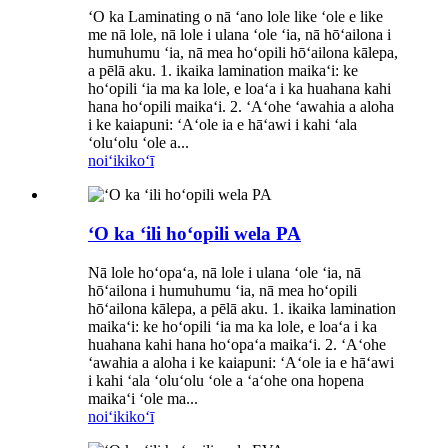
ʻO ka Laminating o nā ʻano lole like ʻole e like
me nā lole, nā lole i ulana ʻole ʻia, nā hōʻailona i
humuhumu ʻia, nā mea hoʻopili hōʻailona kālepa,
a pēlā aku. 1. ikaika lamination maikaʻi: ke
hoʻopili ʻia ma ka lole, e loaʻa i ka huahana kahi
hana hoʻopili maikaʻi. 2. ʻAʻohe ʻawahia a aloha
i ke kaiapuni: ʻAʻole ia e hāʻawi i kahi ʻala
ʻoluʻolu ʻole a...
noiʻi
kikoʻī
ʻO ka ʻili hoʻopili wela PA
Nā lole hoʻopaʻa, nā lole i ulana ʻole ʻia, nā
hōʻailona i humuhumu ʻia, nā mea hoʻopili
hōʻailona kālepa, a pēlā aku. 1. ikaika lamination
maikaʻi: ke hoʻopili ʻia ma ka lole, e loaʻa i ka
huahana kahi hana hoʻopaʻa maikaʻi. 2. ʻAʻohe
ʻawahia a aloha i ke kaiapuni: ʻAʻole ia e hāʻawi
i kahi ʻala ʻoluʻolu ʻole a ʻaʻohe ona hopena
maikaʻi ʻole ma...
noiʻi
kikoʻī