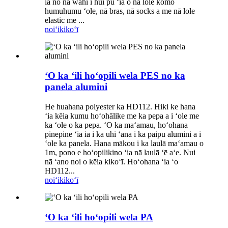
ia no nā wahi i hui pū ʻia o nā lole komo
humuhumu ʻole, nā bras, nā socks a me nā lole
elastic me ...
noiʻi
kikoʻī
ʻO ka ʻili hoʻopili wela PES no ka
panela alumini
He huahana polyester ka HD112. Hiki ke hana
ʻia kēia kumu hoʻohālike me ka pepa a i ʻole me
ka ʻole o ka pepa. ʻO ka maʻamau, hoʻohana
pinepine ʻia ia i ka uhi ʻana i ka paipu alumini a i
ʻole ka panela. Hana mākou i ka laulā maʻamau o
1m, pono e hoʻopilikino ʻia nā laulā ʻē aʻe. Nui
nā ʻano noi o kēia kikoʻī. Hoʻohana ʻia ʻo
HD112...
noiʻi
kikoʻī
ʻO ka ʻili hoʻopili wela PA