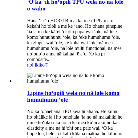
ʻO ka ʻili hoʻopili TPU wela no nā lole
o waho
Hana ʻia ʻo HD371B mai ka mea TPU ma o
kekahi hoʻololi a me ke ʻano. Hoʻohana pinepine
ʻia ia ma ke kāʻei ʻekolu papa wai ʻole, nā lole
komo humuhumu ʻole, ka ʻeke humuhumu ʻole,
ka zipper wai ʻole, ke kaha wai ʻole, nā mea
humuhumu ʻole, nā lole multi-functional, nā mea
noʻonoʻo a me nā kahua ʻē aʻe. ʻO ka pr
composite...
noiʻi
kikoʻī
Lipine hoʻopili wela no nā lole komo
humuhumu ʻole
No ka ʻōnaehana TPU kēia huahana. He kumu
hoʻohālike ia i hoʻomohala ʻia no nā makahiki he
nui e hoʻokō i ka noi a ka mea kūʻai aku no ka
elasticity a me nā hiʻohiʻona pale wai. ʻO ka
hope loa, hele ia i kahi kūlana makua. he kūpono