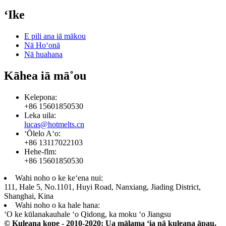
ʻIke
E pili ana iā mākou
Nā Hoʻonā
Nā huahana
Kāhea iā mā˚ou
Kelepona:
+86 15601850530
Leka uila:
lucas@hotmelts.cn
ʻŌlelo Aʻo:
+86 13117022103
Hehe-flm:
+86 15601850530
Wahi noho o ke keʻena nui:
111, Hale 5, No.1101, Huyi Road, Nanxiang, Jiading District,
Shanghai, Kina
Wahi noho o ka hale hana:
ʻO ke kūlanakauhale ʻo Qidong, ka moku ʻo Jiangsu
© Kuleana kope - 2010-2020: Ua mālama ʻia nā kuleana āpau.