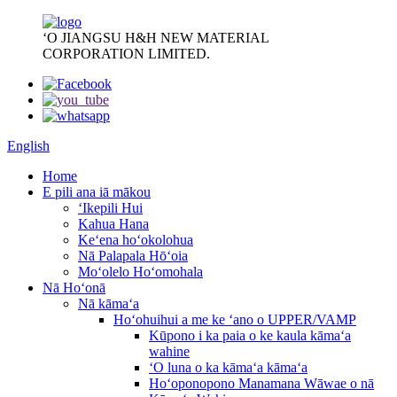
ʻO JIANGSU H&H NEW MATERIAL
CORPORATION LIMITED.
English
Home
E pili ana iā mākou
ʻIkepili Hui
Kahua Hana
Keʻena hoʻokolohua
Nā Palapala Hōʻoia
Moʻolelo Hoʻomohala
Nā Hoʻonā
Nā kāmaʻa
Hoʻohuihui a me ke ʻano o UPPER/VAMP
Kūpono i ka paia o ke kaula kāmaʻa
wahine
ʻO luna o ka kāmaʻa kāmaʻa
Hoʻoponopono Manamana Wāwae o nā