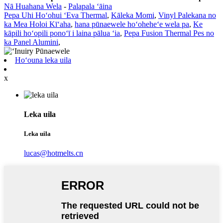
Nā Huahana Wela
-
Palapala ʻāina
Pepa Uhi Hoʻohui ʻEva Thermal
,
Kāleka Momi
,
Vinyl Palekana no
ka Mea Holoi Kīʻaha
,
hana pūnaewele hoʻoheheʻe wela pa
,
Ke
kāpili hoʻopili ponoʻī i laina pālua ʻia
,
Pepa Fusion Thermal Pes no
ka Panel Alumini
,
Hoʻouna leka uila
x
Leka uila
Leka uila
lucas@hotmelts.cn