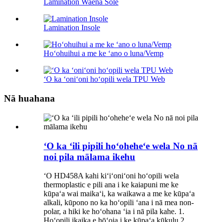
Lamination Waena Sole
Lamination Insole
Hoʻohuihui a me ke ʻano o luna/Vemp
ʻO ka ʻoniʻoni hoʻopili wela TPU Web
Nā huahana
ʻO ka ʻili pipili hoʻoheheʻe wela No nā
noi pila mālama ikehu
ʻO HD458A kahi kiʻiʻoniʻoni hoʻopili wela
thermoplastic e pili ana i ke kaiapuni me ke
kūpaʻa wai maikaʻi, ka waikawa a me ke kūpaʻa
alkali, kūpono no ka hoʻopili ʻana i nā mea non-
polar, a hiki ke hoʻohana ʻia i nā pila kahe. 1.
Hoʻopili ikaika e hōʻoia i ke kūpaʻa kūkulu 2.