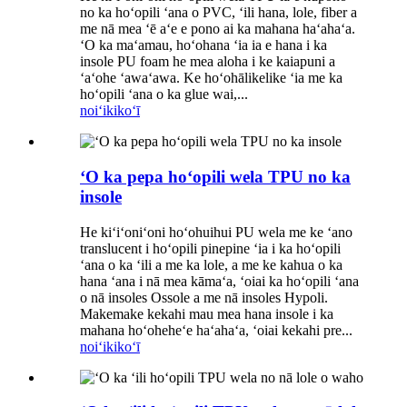
no ka hoʻopili ʻana o PVC, ʻili hana, lole, fiber a
me nā mea ʻē aʻe e pono ai ka mahana haʻahaʻa.
ʻO ka maʻamau, hoʻohana ʻia ia e hana i ka
insole PU foam he mea aloha i ke kaiapuni a
ʻaʻohe ʻawaʻawa. Ke hoʻohālikelike ʻia me ka
hoʻopili ʻana o ka glue wai,...
noiʻi
kikoʻī
ʻO ka pepa hoʻopili wela TPU no ka
insole
He kiʻiʻoniʻoni hoʻohuihui PU wela me ke ʻano
translucent i hoʻopili pinepine ʻia i ka hoʻopili
ʻana o ka ʻili a me ka lole, a me ke kahua o ka
hana ʻana i nā mea kāmaʻa, ʻoiai ka hoʻopili ʻana
o nā insoles Ossole a me nā insoles Hypoli.
Makemake kekahi mau mea hana insole i ka
mahana hoʻoheheʻe haʻahaʻa, ʻoiai kekahi pre...
noiʻi
kikoʻī