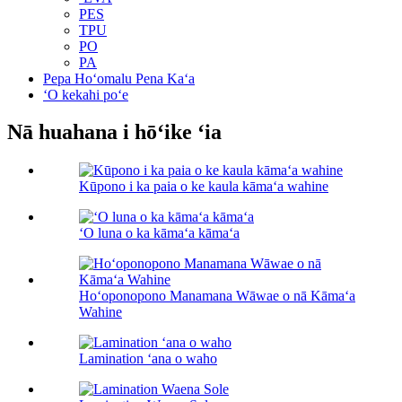
PES
TPU
PO
PA
Pepa Hoʻomalu Pena Kaʻa
ʻO kekahi poʻe
Nā huahana i hōʻike ʻia
Kūpono i ka paia o ke kaula kāmaʻa wahine
ʻO luna o ka kāmaʻa kāmaʻa
Hoʻoponopono Manamana Wāwae o nā Kāmaʻa
Wahine
Lamination ʻana o waho