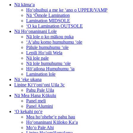
Nā kāmaʻa
Hoʻohuihui a me ke ʻano o UPPER/VAMP
Nā ʻŌmole Lamination
Lamination MIDSOLE
ʻO ka Lamination OUTSOLE
Nā Hoʻonaninani Lole
Nā lole o ko mākou puka
ʻAʻahu komo humuhumu ʻole
Pālule humuhumu ʻole
Lepili Hoʻoili Wela
Nā lole pale
Nā lole humuhumu ʻole
Hōʻailona Humuhumu ʻia
Lamination lole
Nā ʻeke ukana
Lipine Kiʻiʻoniʻoni Uila 3c
Pahu Pale Uila
Nā Mea Hana Kūkulu
Panel meli
Panel Alumini
ʻO kekahi poʻe
Mea hoʻoheheʻe pahu hau
Hoʻonaninani Kūloko Kaʻa
Moʻo Pale Ahi
Lipine Hoʻomālamalama