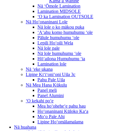
Kāmaʻa Wahine
Nā ʻŌmole Lamination
Lamination MIDSOLE
ʻO ka Lamination OUTSOLE
Nā Hoʻonaninani Lole
Nā lole o ko mākou puka
ʻAʻahu komo humuhumu ʻole
Pālule humuhumu ʻole
Lepili Hoʻoili Wela
Nā lole pale
Nā lole humuhumu ʻole
Hōʻailona Humuhumu ʻia
Lamination lole
Nā ʻeke ukana
Lipine Kiʻiʻoniʻoni Uila 3c
Pahu Pale Uila
Nā Mea Hana Kūkulu
Panel meli
Panel Alumini
ʻO kekahi poʻe
Mea hoʻoheheʻe pahu hau
Hoʻonaninani Kūloko Kaʻa
Moʻo Pale Ahi
Lipine Hoʻomālamalama
Nā huahana