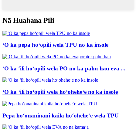
Nā Huahana Pili
ʻO ka pepa hoʻopili wela TPU no ka insole
ʻO ka ʻili hoʻopili wela PO no ka pahu hau eva ...
ʻO ka ʻili hoʻopili wela hoʻoheheʻe no ka insole
Pepa hoʻonaninani kaila hoʻoheheʻe wela TPU