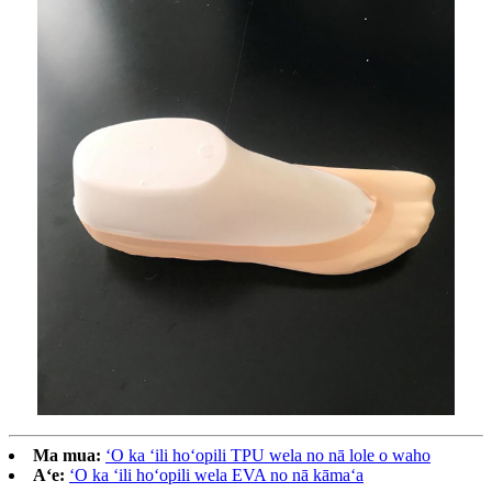
Ma mua:
ʻO ka ʻili hoʻopili TPU wela no nā lole o waho
Aʻe:
ʻO ka ʻili hoʻopili wela EVA no nā kāmaʻa