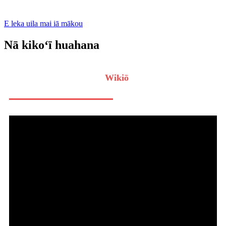
E leka uila mai iā mākou
Nā kikoʻī huahana
Wikiō