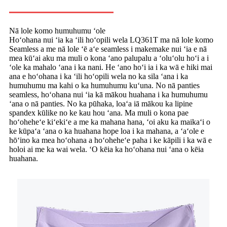
Nā lole komo humuhumu ʻole
Hoʻohana nui ʻia ka ʻili hoʻopili wela LQ361T ma nā lole komo
Seamless a me nā lole ʻē aʻe seamless i makemake nui ʻia e nā
mea kūʻai aku ma muli o kona ʻano palupalu a ʻoluʻolu hoʻi a i
ʻole ka mahalo ʻana i ka nani. He ʻano hoʻi ia i ka wā e hiki mai
ana e hoʻohana i ka ʻili hoʻopili wela no ka sila ʻana i ka
humuhumu ma kahi o ka humuhumu kuʻuna. No nā panties
seamless, hoʻohana nui ʻia kā mākou huahana i ka humuhumu
ʻana o nā panties. No ka pūhaka, loaʻa iā mākou ka lipine
spandex kūlike no ke kau hou ʻana. Ma muli o kona pae
hoʻoheheʻe kiʻekiʻe a me ka mahana hana, ʻoi aku ka maikaʻi o
ke kūpaʻa ʻana o ka huahana hope loa i ka mahana, a ʻaʻole e
hōʻino ka mea hoʻohana a hoʻoheheʻe paha i ke kāpili i ka wā e
holoi ai me ka wai wela. ʻO kēia ka hoʻohana nui ʻana o kēia
huahana.