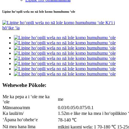
Lipine hoʻopili wela no nā lole komo humuhumu ʻole
Wehewehe Pōkole:
Me ka pepa a i ʻole me ka
me
ʻole
Mānoanoa/mm
0.03/0.05/0.075/0.1
Ka laulā/m/
1.52m e like me ka mea i hoʻopilikino ʻ
ʻĀpana hoʻoheheʻe
78-140 ℃
Nā mea hana lima
mīkini kaomi wela: 1 70-180 ℃ 15-25