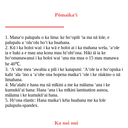
Pōmaikaʻi
1. Manaʻo palupalu o ka lima: ke hoʻopili ʻia ma nā lole, e
palupalu a ʻoluʻolu hoʻi ka huahana.
2. Kū i ka holoi wai: i ka wā e holoi ai i ka mahana wela, ʻaʻole
ia e haki a e mau ana kona mau hiʻohiʻona. Hiki iā ia ke
hoʻomanawanui i ka holoi wai ʻana ma mua o 15 mau manawa
he 40℃.
3. ʻAʻohe mea ʻawahia a pili i ke kaiapuni: ʻAʻole ia e hoʻopuka i
kahi ʻala ʻino a ʻaʻohe ona hopena maikaʻi ʻole i ke olakino o nā
limahana.
4. Maʻalahi e hana ma nā mīkini a me ka mālama ʻana i ke
kumukūʻai hana: Hana ʻana i ka mīkini lamination aunoa,
mālama i ke kumukūʻai hana.
5. Hiʻona elastic: Hana maikaʻi kēia huahana me ka lole
pulupulu-spandex.
Ka noi nui