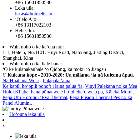
+86 15601850530
Leka uila:
lucas@hotmelts.cn
ʻŌlelo Aʻo:
+86 13117022103
Hehe-flm:
+86 15601850530
Wahi noho o ke keʻena nui:
111, Hale 5, No.1101, Huyi Road, Nanxiang, Jiading District,
Shanghai, Kina
Wahi noho o ka hale hana:
ʻO ke kūlanakauhale ʻo Qidong, ka moku ʻo Jiangsu
© Kuleana kope - 2010-2020: Ua mālama ʻia nā kuleana āpau.
Nā Huahana Wela
-
Palapala ʻāina
Ke kāpili hoʻopili ponoʻī i laina pālua ʻia
,
Vinyl Palekana no ka Mea
Holoi Kīʻaha
,
hana pūnaewele hoʻoheheʻe wela pa
,
Kāleka Momi
,
Pepa Uhi Hoʻohui ʻEva Thermal
,
Pepa Fusion Thermal Pes no ka
Panel Alumini
,
Hoʻouna leka uila
x