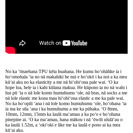
No ka ʻōnaehana TPU kēia huahana. He kumu hoʻohālike ia i
hoʻomohala ʻia no nā makahiki he nui e hoʻokō i ka noi a ka mea
kūʻai aku no ka elasticity a me nā hiʻohiʻona pale wai. ʻO ka
hope loa, hele ia i kahi kūlana makua. He kūpono ia no nā wahi i
hui pū ʻia o nā lole komo humuhumu ʻole, nā bras, nā socks a me
nā lole elastic me kona mau hiʻohiʻona elastic a me ka pale wai.
No ka hoʻopili ʻana i nā lole komo humuhumu ʻole, hoʻohana ʻia
ia ma ke sila ʻana i ka humuhumu a me ka pūhaka. ʻO 8mm,
10mm, 12mm, 15mm ka laulā maʻamau a ka poʻe e hoʻohana
pinepine ai. ʻO ka maʻamau, hana mākou i nā ʻōwili ululāʻau o
ka laulā 1.52m, a ʻokiʻoki e like me ka laulā e pono ai ka mea
kūʻai aku.