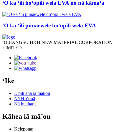
ʻO ka ʻili hoʻopili wela EVA no nā kāmaʻa
ʻO ka ʻili pūnaewele hoʻopili wela EVA
ʻO JIANGSU H&H NEW MATERIAL CORPORATION
LIMITED.
ʻIke
E pili ana iā mākou
Nā Hoʻonā
Nā huahana
Kāhea iā mā˚ou
Kelepona: