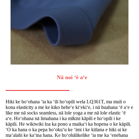
Nā noi ʻē aʻe
Hiki ke hoʻohana ʻia ka ʻili hoʻopili wela LQ361T, ma muli o
kona elasticity a me ke kiko heheʻe kiʻekiʻe, i nā huahana ʻē aʻe e
like me nā socks seamless, nā lole yoga a me nā lole elastic ʻē
aʻe. Hoʻohana nā limahana i ka mīkini kāpili e hoʻopili i ke
kāpili. He wikiwiki loa ka pono a maikaʻi ka hopena o ke kāpili.
ʻO ka hana o ka pepa hoʻokuʻu ke ʻimi i ke kūlana e hiki ai ke
maʻalahi ke kaʻina hana. Ke hoʻohālikelike ʻia me ka ʻenehana