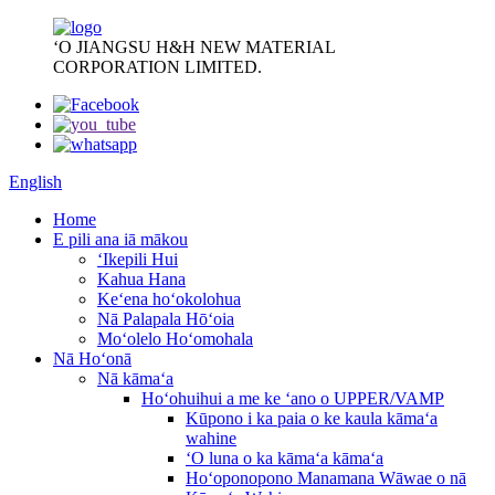
ʻO JIANGSU H&H NEW MATERIAL
CORPORATION LIMITED.
English
Home
E pili ana iā mākou
ʻIkepili Hui
Kahua Hana
Keʻena hoʻokolohua
Nā Palapala Hōʻoia
Moʻolelo Hoʻomohala
Nā Hoʻonā
Nā kāmaʻa
Hoʻohuihui a me ke ʻano o UPPER/VAMP
Kūpono i ka paia o ke kaula kāmaʻa
wahine
ʻO luna o ka kāmaʻa kāmaʻa
Hoʻoponopono Manamana Wāwae o nā