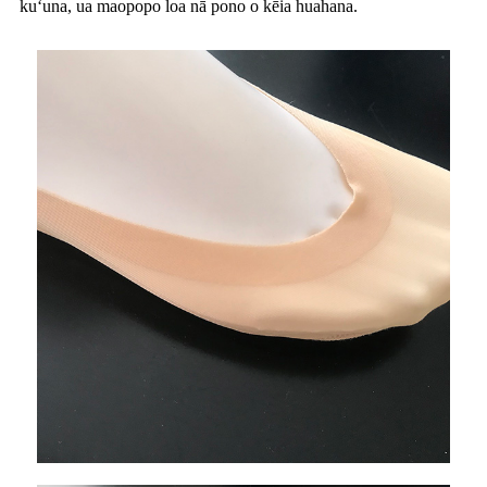
kuʻuna, ua maopopo loa nā pono o kēia huahana.