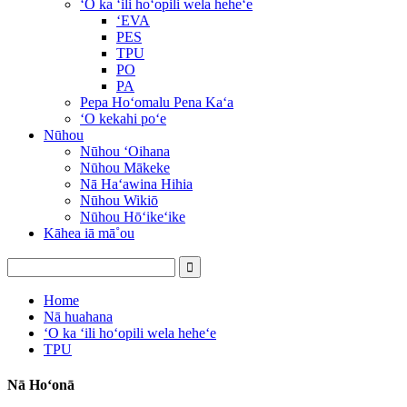
ʻO ka ʻili hoʻopili wela heheʻe
ʻEVA
PES
TPU
PO
PA
Pepa Hoʻomalu Pena Kaʻa
ʻO kekahi poʻe
Nūhou
Nūhou ʻOihana
Nūhou Mākeke
Nā Haʻawina Hihia
Nūhou Wikiō
Nūhou Hōʻikeʻike
Kāhea iā mā˚ou
Home
Nā huahana
ʻO ka ʻili hoʻopili wela heheʻe
TPU
Nā Hoʻonā