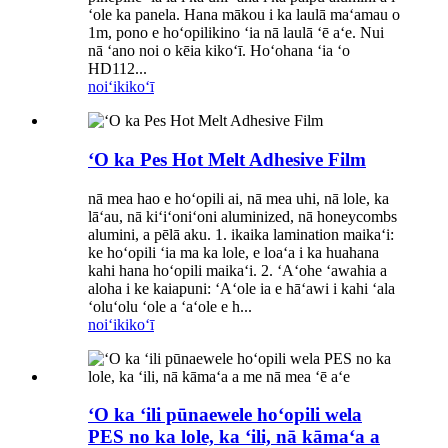
ʻole ka panela. Hana mākou i ka laulā maʻamau o
1m, pono e hoʻopilikino ʻia nā laulā ʻē aʻe. Nui
nā ʻano noi o kēia kikoʻī. Hoʻohana ʻia ʻo
HD112...
noiʻi
kikoʻī
ʻO ka Pes Hot Melt Adhesive Film
nā mea hao e hoʻopili ai, nā mea uhi, nā lole, ka
lāʻau, nā kiʻiʻoniʻoni aluminized, nā honeycombs
alumini, a pēlā aku. 1. ikaika lamination maikaʻi:
ke hoʻopili ʻia ma ka lole, e loaʻa i ka huahana
kahi hana hoʻopili maikaʻi. 2. ʻAʻohe ʻawahia a
aloha i ke kaiapuni: ʻAʻole ia e hāʻawi i kahi ʻala
ʻoluʻolu ʻole a ʻaʻole e h...
noiʻi
kikoʻī
ʻO ka ʻili pūnaewele hoʻopili wela
PES no ka lole, ka ʻili, nā kāmaʻa a