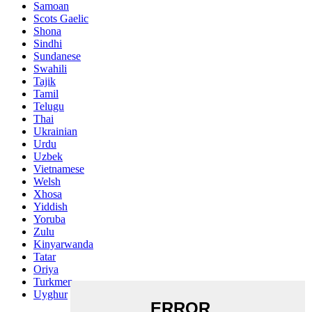
Samoan
Scots Gaelic
Shona
Sindhi
Sundanese
Swahili
Tajik
Tamil
Telugu
Thai
Ukrainian
Urdu
Uzbek
Vietnamese
Welsh
Xhosa
Yiddish
Yoruba
Zulu
Kinyarwanda
Tatar
Oriya
Turkmen
Uyghur