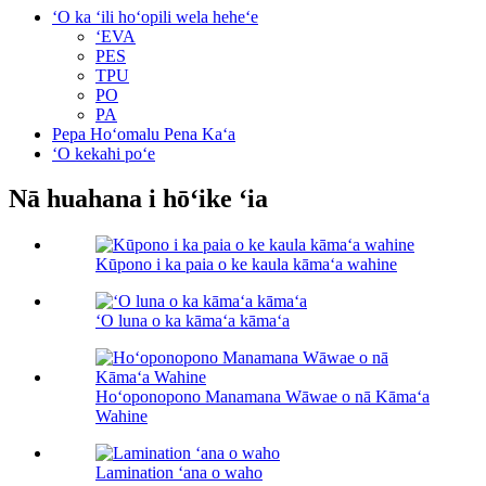
ʻO ka ʻili hoʻopili wela heheʻe
ʻEVA
PES
TPU
PO
PA
Pepa Hoʻomalu Pena Kaʻa
ʻO kekahi poʻe
Nā huahana i hōʻike ʻia
Kūpono i ka paia o ke kaula kāmaʻa wahine
ʻO luna o ka kāmaʻa kāmaʻa
Hoʻoponopono Manamana Wāwae o nā Kāmaʻa
Wahine
Lamination ʻana o waho