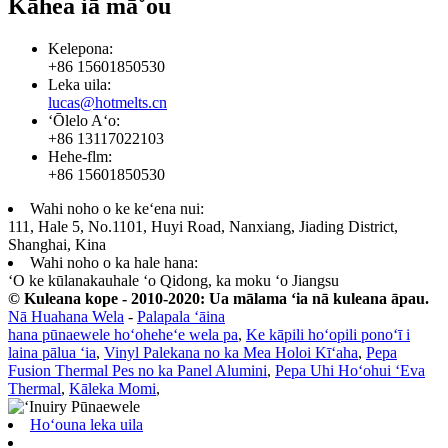
Kāhea iā mā˚ou
Kelepona:
+86 15601850530
Leka uila:
lucas@hotmelts.cn
ʻŌlelo Aʻo:
+86 13117022103
Hehe-flm:
+86 15601850530
Wahi noho o ke keʻena nui:
111, Hale 5, No.1101, Huyi Road, Nanxiang, Jiading District,
Shanghai, Kina
Wahi noho o ka hale hana:
ʻO ke kūlanakauhale ʻo Qidong, ka moku ʻo Jiangsu
© Kuleana kope - 2010-2020: Ua mālama ʻia nā kuleana āpau.
Nā Huahana Wela
-
Palapala ʻāina
hana pūnaewele hoʻoheheʻe wela pa
,
Ke kāpili hoʻopili ponoʻī i
laina pālua ʻia
,
Vinyl Palekana no ka Mea Holoi Kīʻaha
,
Pepa
Fusion Thermal Pes no ka Panel Alumini
,
Pepa Uhi Hoʻohui ʻEva
Thermal
,
Kāleka Momi
,
Hoʻouna leka uila