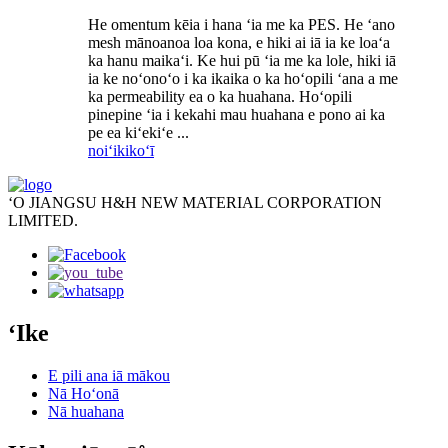
He omentum kēia i hana ʻia me ka PES. He ʻano
mesh mānoanoa loa kona, e hiki ai iā ia ke loaʻa
ka hanu maikaʻi. Ke hui pū ʻia me ka lole, hiki iā
ia ke noʻonoʻo i ka ikaika o ka hoʻopili ʻana a me
ka permeability ea o ka huahana. Hoʻopili
pinepine ʻia i kekahi mau huahana e pono ai ka
pe ea kiʻekiʻe ...
noiʻi
kikoʻī
ʻO JIANGSU H&H NEW MATERIAL CORPORATION
LIMITED.
ʻIke
E pili ana iā mākou
Nā Hoʻonā
Nā huahana