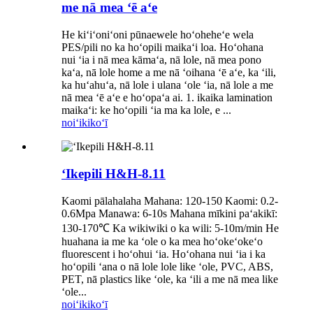
me nā mea ʻē aʻe
He kiʻiʻoniʻoni pūnaewele hoʻoheheʻe wela
PES/pili no ka hoʻopili maikaʻi loa. Hoʻohana
nui ʻia i nā mea kāmaʻa, nā lole, nā mea pono
kaʻa, nā lole home a me nā ʻoihana ʻē aʻe, ka ʻili,
ka huʻahuʻa, nā lole i ulana ʻole ʻia, nā lole a me
nā mea ʻē aʻe e hoʻopaʻa ai. 1. ikaika lamination
maikaʻi: ke hoʻopili ʻia ma ka lole, e ...
noiʻi
kikoʻī
ʻIkepili H&H-8.11
Kaomi pālahalaha Mahana: 120-150 Kaomi: 0.2-
0.6Mpa Manawa: 6-10s Mahana mīkini paʻakikī:
130-170℃ Ka wikiwiki o ka wili: 5-10m/min He
huahana ia me ka ʻole o ka mea hoʻokeʻokeʻo
fluorescent i hoʻohui ʻia. Hoʻohana nui ʻia i ka
hoʻopili ʻana o nā lole lole like ʻole, PVC, ABS,
PET, nā plastics like ʻole, ka ʻili a me nā mea like
ʻole...
noiʻi
kikoʻī