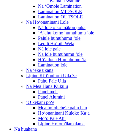
Kāmaʻa Wahine
Nā ʻŌmole Lamination
Lamination MIDSOLE
Lamination OUTSOLE
Nā Hoʻonaninani Lole
Nā lole o ko mākou puka
ʻAʻahu komo humuhumu ʻole
Pālule humuhumu ʻole
Lepili Hoʻoili Wela
Nā lole pale
Nā lole humuhumu ʻole
Hōʻailona Humuhumu ʻia
Lamination lole
Nā ʻeke ukana
Lipine Kiʻiʻoniʻoni Uila 3c
Pahu Pale Uila
Nā Mea Hana Kūkulu
Panel meli
Panel Alumini
ʻO kekahi poʻe
Mea hoʻoheheʻe pahu hau
Hoʻonaninani Kūloko Kaʻa
Moʻo Pale Ahi
Lipine Hoʻomālamalama
Nā huahana