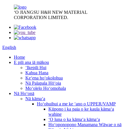
ʻO JIANGSU H&H NEW MATERIAL
CORPORATION LIMITED.
English
Home
E pili ana iā mākou
ʻIkepili Hui
Kahua Hana
Keʻena hoʻokolohua
Nā Palapala Hōʻoia
Moʻolelo Hoʻomohala
Nā Hoʻonā
Nā kāmaʻa
Hoʻohuihui a me ke ʻano o UPPER/VAMP
Kūpono i ka paia o ke kaula kāmaʻa
wahine
ʻO luna o ka kāmaʻa kāmaʻa
Hoʻoponopono Manamana Wāwae o nā