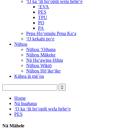
ʻO ka ʻili hoʻopili wela heheʻe
ʻEVA
PES
TPU
PO
PA
Pepa Hoʻomalu Pena Kaʻa
ʻO kekahi poʻe
Nūhou
Nūhou ʻOihana
Nūhou Mākeke
Nā Haʻawina Hihia
Nūhou Wikiō
Nūhou Hōʻikeʻike
Kāhea iā mā˚ou
Home
Nā huahana
ʻO ka ʻili hoʻopili wela heheʻe
PES
Nā Māhele