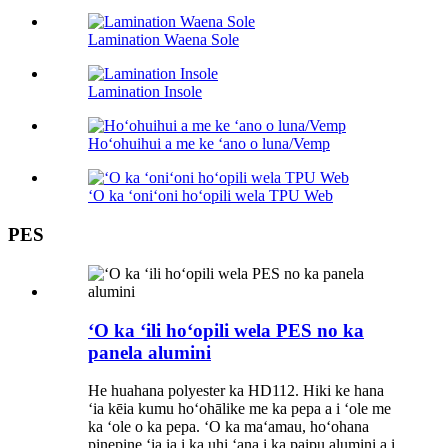
Lamination Waena Sole
Lamination Insole
Hoʻohuihui a me ke ʻano o luna/Vemp
ʻO ka ʻoniʻoni hoʻopili wela TPU Web
PES
ʻO ka ʻili hoʻopili wela PES no ka
panela alumini
He huahana polyester ka HD112. Hiki ke hana
ʻia kēia kumu hoʻohālike me ka pepa a i ʻole me
ka ʻole o ka pepa. ʻO ka maʻamau, hoʻohana
pinepine ʻia ia i ka uhi ʻana i ka paipu alumini a i