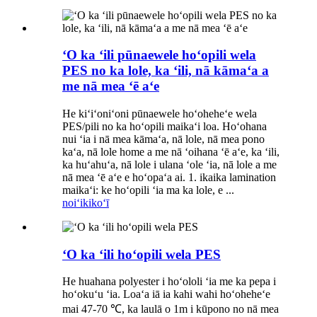
ʻO ka ʻili pūnaewele hoʻopili wela
PES no ka lole, ka ʻili, nā kāmaʻa a
me nā mea ʻē aʻe
He kiʻiʻoniʻoni pūnaewele hoʻoheheʻe wela
PES/pili no ka hoʻopili maikaʻi loa. Hoʻohana
nui ʻia i nā mea kāmaʻa, nā lole, nā mea pono
kaʻa, nā lole home a me nā ʻoihana ʻē aʻe, ka ʻili,
ka huʻahuʻa, nā lole i ulana ʻole ʻia, nā lole a me
nā mea ʻē aʻe e hoʻopaʻa ai. 1. ikaika lamination
maikaʻi: ke hoʻopili ʻia ma ka lole, e ...
noiʻi
kikoʻī
ʻO ka ʻili hoʻopili wela PES
He huahana polyester i hoʻololi ʻia me ka pepa i
hoʻokuʻu ʻia. Loaʻa iā ia kahi wahi hoʻoheheʻe
mai 47-70 ℃, ka laulā o 1m i kūpono no nā mea