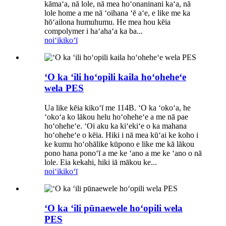
kāmaʻa, nā lole, nā mea hoʻonaninani kaʻa, nā
lole home a me nā ʻoihana ʻē aʻe, e like me ka
hōʻailona humuhumu. He mea hou kēia
compolymer i haʻahaʻa ka ba...
noiʻi
kikoʻī
ʻO ka ʻili hoʻopili kaila hoʻoheheʻe
wela PES
Ua like kēia kikoʻī me 114B. ʻO ka ʻokoʻa, he
ʻokoʻa ko lākou helu hoʻoheheʻe a me nā pae
hoʻoheheʻe. ʻOi aku ka kiʻekiʻe o ka mahana
hoʻoheheʻe o kēia. Hiki i nā mea kūʻai ke koho i
ke kumu hoʻohālike kūpono e like me kā lākou
pono hana ponoʻī a me ke ʻano a me ke ʻano o nā
lole. Eia kekahi, hiki iā mākou ke...
noiʻi
kikoʻī
ʻO ka ʻili pūnaewele hoʻopili wela
PES